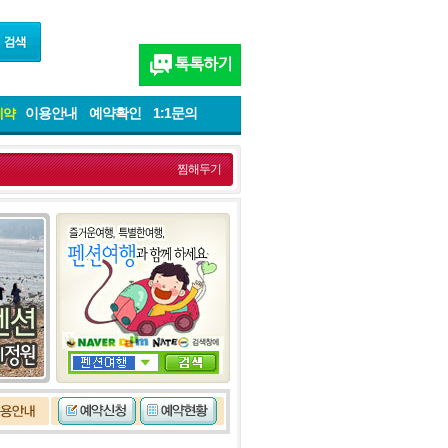
이용안내
예약확인
1:1문의
예약
찜해두기