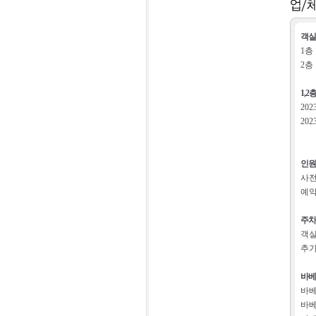
객실
1층
2층
1,
20
20
인원
사전
예약
주차
객실
추가
바베
바베
바베