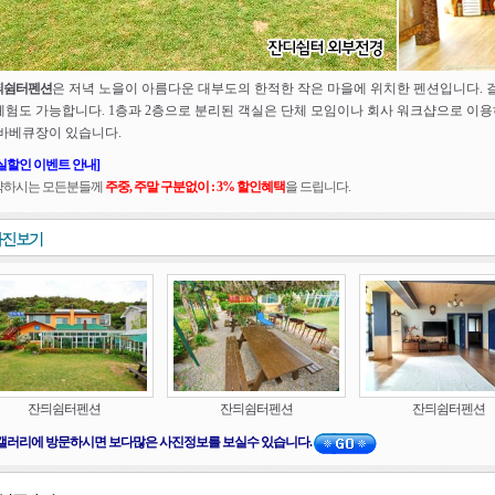
듸쉼터펜션
은 저녁 노을이 아름다운 대부도의 한적한 작은 마을에 위치한 펜션입니다. 걸
체험도 가능합니다. 1층과 2층으로 분리된 객실은 단체 모임이나 회사 워크샵으로 이
 바베큐장이 있습니다.
실할인 이벤트 안내]
약하시는 모든분들께
주중, 주말 구분없이 : 3% 할인혜택
을 드립니다.
잔듸쉼터펜션
잔듸쉼터펜션
잔듸쉼터펜션
갤러리에 방문하시면 보다많은 사진정보를 보실수 있습니다.