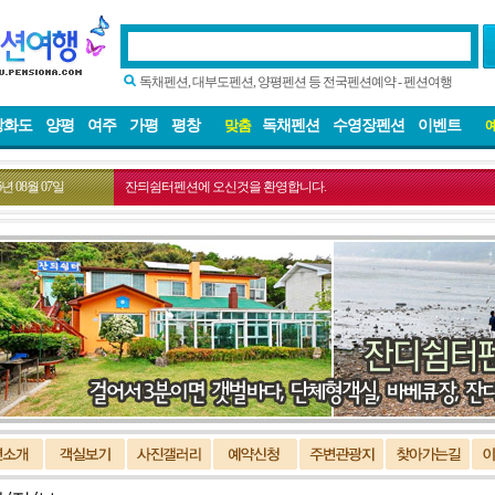
독채펜션, 대부도펜션, 양평펜션 등 전국펜션예약 - 펜션여행
강화도
양평
여주
가평
평창
독채펜션
수영장펜션
이벤트
맞춤
년 08월 07일
잔듸쉼터펜션에 오신것을 환영합니다.