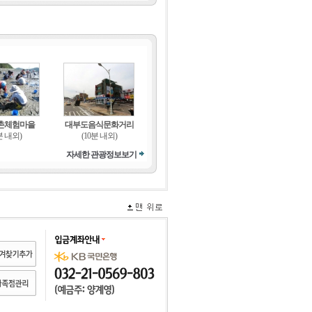
촌체험마을
대부도음식문화거리
분 내외)
(10분 내외)
자세한 관광정보보기