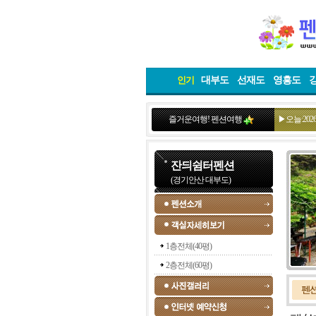
대부도
선재도
영흥도
인기
즐거운여행! 펜션여행
▶오늘:2026
잔듸쉼터펜션
(경기안산 대부도)
1층전체(40평)
2층전체(60평)