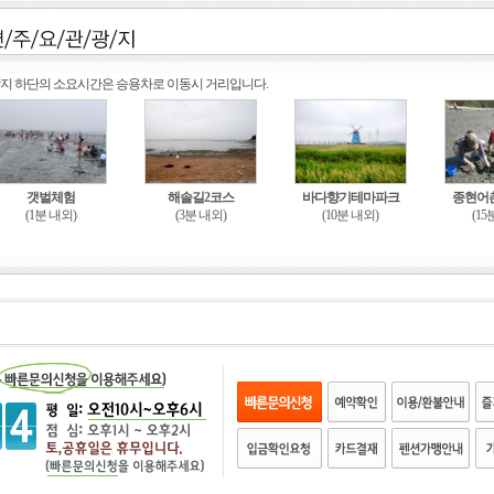
지 하단의 소요시간은 승용차로 이동시 거리입니다.
갯벌체험
해솔길2코스
바다향기테마파크
종현어
(1분 내외)
(3분 내외)
(10분 내외)
(15