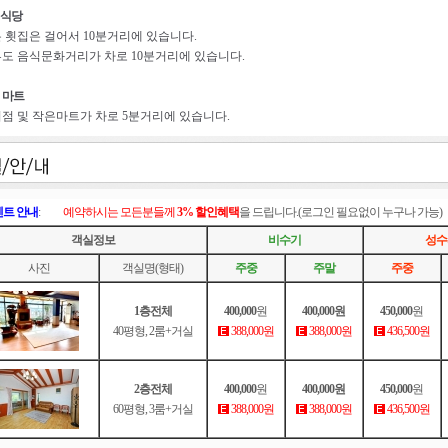
식당
 횟집은 걸어서 10분거리에 있습니다.
도 음식문화거리가 차로 10분거리에 있습니다.
 마트
점 및 작은마트가 차로 5분거리에 있습니다.
트 안내
:
예약하시는 모든분들께
3% 할인혜택
을 드립니다.(로그인 필요없이 누구나 가능)
객실정보
비수기
성수
사진
객실명(형태)
주중
주말
주중
1층전체
400,000
원
400,000원
450,000
원
40평형, 2룸+거실
388,000원
388,000원
436,500원
2층전체
400,000
원
400,000원
450,000
원
60평형, 3룸+거실
388,000원
388,000원
436,500원