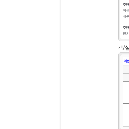
주변
작은
대부
주변
편의
이벤