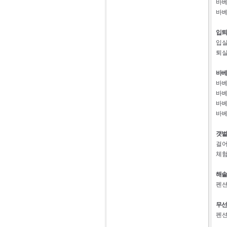
바베
바베
입퇴
입실
퇴실
바베
바베
바베
바베
바베
갯벌
걸어
체험
해솔
펜션
무선
펜션