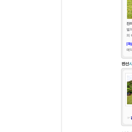
잔
벌
의
[객
예
☞