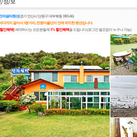
잔듸쉼터펜션
(경기 안산시 단원구 대부북동 1865-66)
바다까지 걸어서 3분거리, 전원마을단지 안에 위치한 펜션입니다.
[할인혜택]
: 예약하시는 모든분들께
3% 할인혜택
을 드립니다.(로그인 필요없이 누구나 가능)